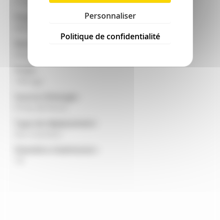
2 couteaux
Personnaliser
Puissance tracteur mini (ch) :
40-80
Politique de confidentialité
Rotor :
Disque
Poids :
740 kgs
Source d'énergie :
Prise de force
Type de déplacement :
Sur tracteur
Diamètre d'admission :
19