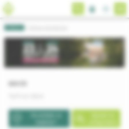
Panneau de gestion des cookies
Retour
Broyeur de branches
624 ZX
Tarif sur devis
Où acheter ce
Ajouter au
matériel ?
comparateur