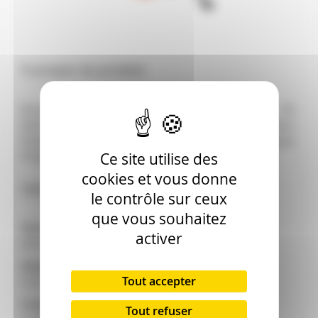
À propos du produit
Broyeur de branches attelés JBM 624 ZX.
Motorisation prise de force. Type : Sur tracteur.
Diamètre d'admission : 19 cm. Rotor : Disque.
Poids : 740 kg.
Ce site utilise des
cookies et vous donne
Caractéristiques techniques
le contrôle sur ceux
que vous souhaitez
Marque :
activer
JBM
Modèle :
Tout accepter
624 ZX
Outils de coupe :
Tout refuser