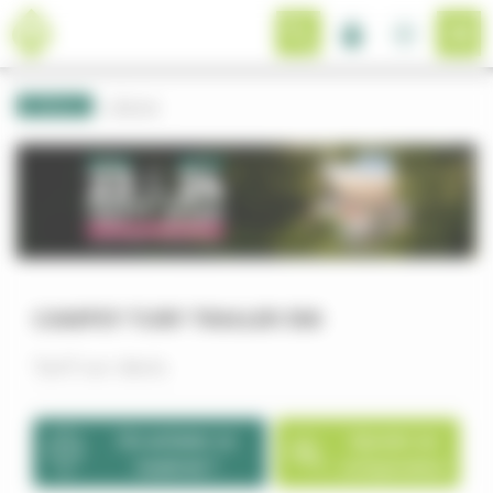
Panneau de gestion des cookies
Retour
Benne
CAMPEY TURF TRAILER 550
Tarif sur devis
Où acheter ce
Ajouter au
matériel ?
comparateur