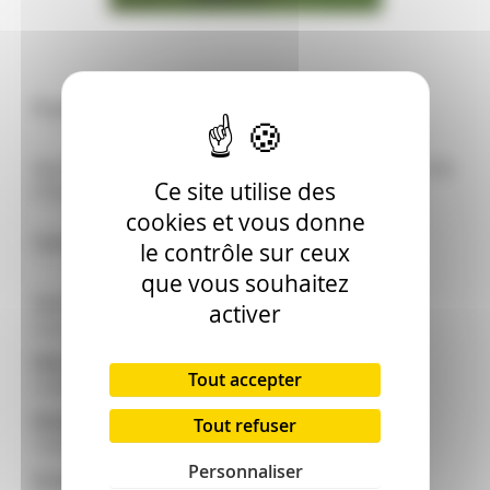
À propos du produit
Remorque bennes CAMPEY TURF TRAILER 550.
Ce site utilise des
PTAC : 5000 kg. Poids : 1368 kg.
cookies et vous donne
Caractéristiques techniques
le contrôle sur ceux
que vous souhaitez
Secteur :
activer
Gazon Sport Pro
Marque :
Tout accepter
CAMPEY
Modèle :
Tout refuser
TURF TRAILER 550
Personnaliser
Essieu :