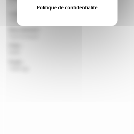
1
Politique de confidentialité
Longueur et largeur utiles plateau :
3.05 X 2.13
Basculement :
Hydraulique
PTAC :
5000
Poids :
1368 kgs