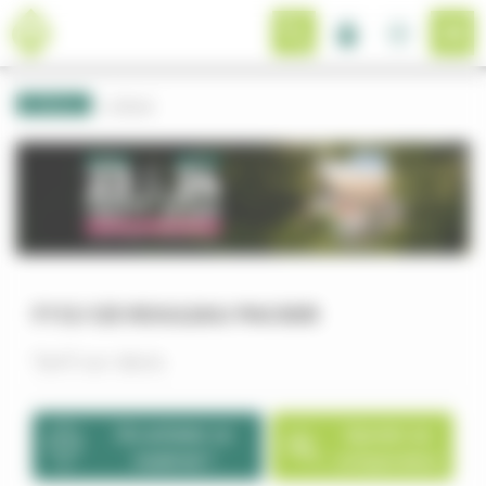
Panneau de gestion des cookies
Retour
Herse
F112-125 ROULEAU PACKER
Tarif sur devis
Où acheter ce
Ajouter au
matériel ?
comparateur