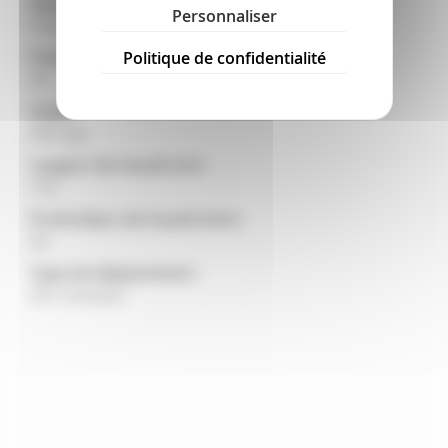
Source d'énergie :
Personnaliser
Prise de force
Puissance tracteur mini (ch) :
Politique de confidentialité
60
Poids :
495 kgs
Largeur de travail (cm) :
123
Profondeur de travail (mm) :
28
Type de déplacement :
Sur tracteur