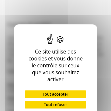
À propos du produit
Herse FORIGO F112-125 ROULEAU PACKER.
Motorisation prise de force. Type : Sur tracteur.
Puissance tracteur mini : 60 ch. Largeur de travail :
Ce site utilise des
123 cm. Profondeur de travail : 28 mm. Poids : 495
cookies et vous donne
kg.
le contrôle sur ceux
Caractéristiques techniques
que vous souhaitez
activer
Marque :
FORIGO
Tout accepter
Modèle :
F112-125 ROULEAU PACKER
Tout refuser